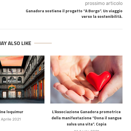
prossimo articolo
Ganadora sostiene il progetto “A Borgo”. Un viaggio
verso la sostenibilità.
AY ALSO LIKE
ine loquimur
L’Associazione Ganadora promotrice
della manifestazione “Dona il sangue
 Aprile 2021
salva una vita”. Copia