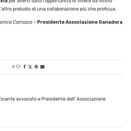
Via
per averci dato l’opportunità di vivere da vicino
’altro preludio di una collaborazione più che proficua.
ronica Carrozza –
Presidente Associazione Ganadora
0
ticante avvocato e Presidente dell' Associazione