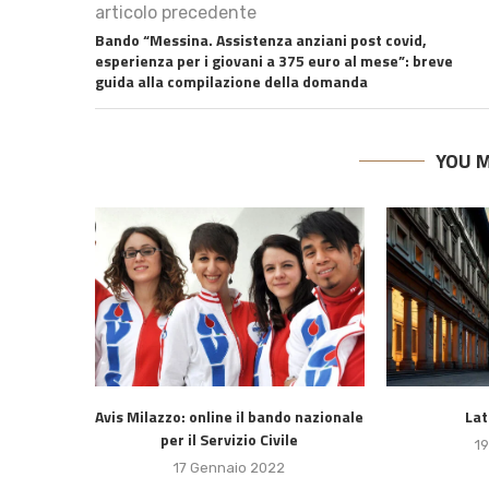
articolo precedente
Bando “Messina. Assistenza anziani post covid,
esperienza per i giovani a 375 euro al mese”: breve
guida alla compilazione della domanda
YOU M
Avis Milazzo: online il bando nazionale
Lat
per il Servizio Civile
19
17 Gennaio 2022