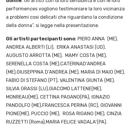
donne
. Gli artisti con la loro sensibilità e con le loro
performences vogliono testimoniare la loro vicinanza
a problemi cosi delicati che riguardano la condizione
della donna”, si legge nella presentazione.
Gli artisti partecipanti sono
: PIERO ANNA (ME),
ANDREA ALBERTI (LI), ERIKA ANASTASI (UD),
AUGUSTO ARROTTA (ME), MAMY COSTA (ME),
SERENELLA COSTA (ME),CATERINAD’ANDREA
(ME),GIUSEPPINA D’ANDREA (ME), MARIA DI MAIO (ME),
FABIO DI STEFANO (PT), VALENTINA GIUNTA (ME),
SILVIA GRASSI (LU),GIACOMO LATTENE(ME),
MONREAU(ME), CETTINA PAGANO(PA), IGNAZIO
PANDOLFO (ME),FRANCESCA PERINA (RC), GIOVANNI
PIONE(ME), PUCCIO (ME), ROSA RIGANO (ME), CINZIA
RUZZETTI (Roma),MARIA FELICE VADALA’(PA).