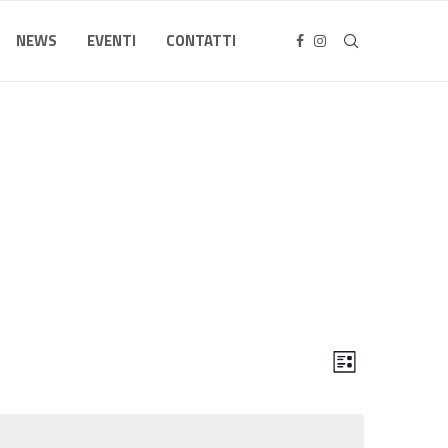
NEWS
EVENTI
CONTATTI
Viste
Evento
Navigazione
LISTA
Viste
Navigazione