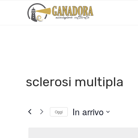
sclerosi multipla
In arrivo
Oggi
Seleziona
la
data.