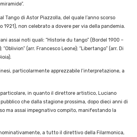
Semiramide”.
l Tango di Astor Piazzolla, del quale l’anno scorso
zo 1921), non celebrato a dovere per via della pandemia.
ni assai noti quali: “Historie du tango” (Bordel 1900 –
 “Oblivion” (arr. Francesco Leone); “Libertango” (arr. Di
ioia).
nesi, particolarmente apprezzabile l’interpretazione, a
.
articolare, in quanto il direttore artistico, Luciano
 pubblico che dalla stagione prossima, dopo dieci anni di
igioso ma assai impegnativo compito, manifestando la
nominativamente, a tutto il direttivo della Filarmonica,