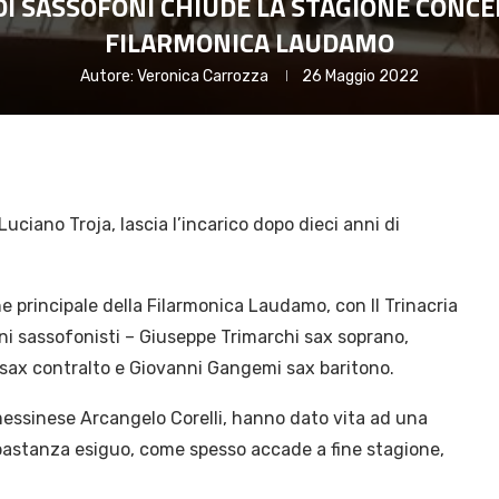
DI SASSOFONI CHIUDE LA STAGIONE CONCE
FILARMONICA LAUDAMO
Autore:
Veronica Carrozza
26 Maggio 2022
Luciano Troja, lascia l’incarico dopo dieci anni di
e principale della Filarmonica Laudamo, con Il Trinacria
 sassofonisti – Giuseppe Trimarchi sax soprano,
sax contralto e Giovanni Gangemi sax baritono.
 messinese Arcangelo Corelli, hanno dato vita ad una
astanza esiguo, come spesso accade a fine stagione,