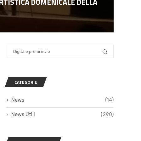
RTISTICA DOMENICALE DELLA
CATEGORIE
News
(14)
News Utili
(290)