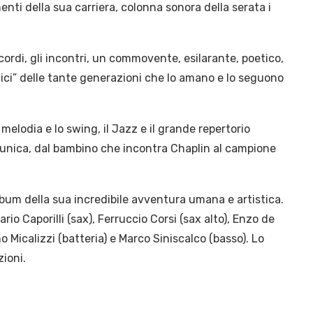
enti della sua carriera, colonna sonora della serata i
i ricordi, gli incontri, un commovente, esilarante, poetico,
ici” delle tante generazioni che lo amano e lo seguono
a melodia e lo swing, il Jazz e il grande repertorio
a unica, dal bambino che incontra Chaplin al campione
lbum della sua incredibile avventura umana e artistica.
io Caporilli (sax), Ferruccio Corsi (sax alto), Enzo de
o Micalizzi (batteria) e Marco Siniscalco (basso). Lo
ioni.