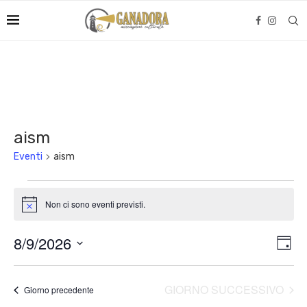
aism
Eventi
aism
Non ci sono eventi previsti.
Notice
Viste
Even
8/9/2026
GIOR
Naviga
Viste
Seleziona
Navi
la
data.
GIORNO SUCCESSIVO
Giorno precedente