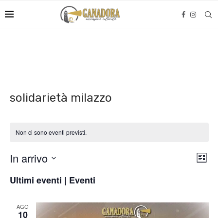
solidarietà milazzo
Non ci sono eventi previsti.
Viste
Even
In arrivo
LISTA
Naviga
Viste
Seleziona
Navi
Ultimi eventi | Eventi
la
data.
AGO
10