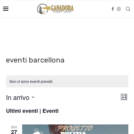
eventi barcellona
Non ci sono eventi previsti.
Viste
Even
In arrivo
LISTA
Naviga
Viste
Seleziona
Navi
Ultimi eventi | Eventi
la
data.
GIU
27