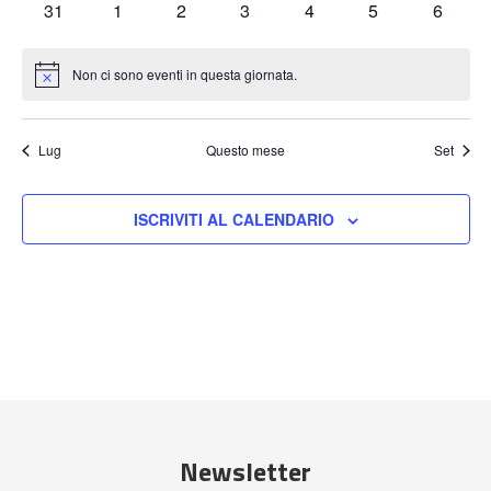
0
0
0
0
0
0
0
31
1
2
3
4
5
6
eventi
eventi
eventi
eventi
eventi
eventi
eventi
Non ci sono eventi in questa giornata.
Notice
Lug
Questo mese
Set
ISCRIVITI AL CALENDARIO
Newsletter