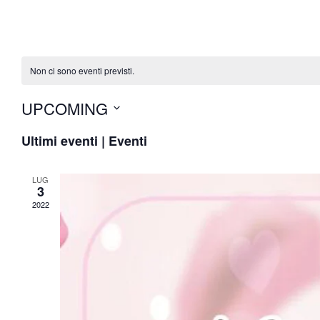
Non ci sono eventi previsti.
UPCOMING
Seleziona
Ultimi eventi | Eventi
la
data.
LUG
3
2022