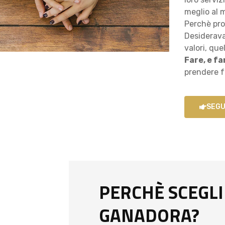
meglio al 
Perchè pro
Desiderava
valori, que
Fare, e f
prendere fo
SEGU
PERCHÈ SCEGL
GANADORA?