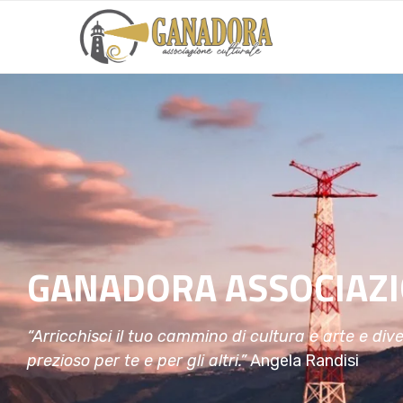
GANADORA ASSOCIAZI
“Arricchisci il tuo cammino di cultura e arte e div
prezioso per te e per gli altri.”
Angela Randisi