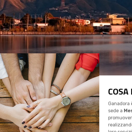
COSA
Ganadora è
sede a
Me
promuovere
realizzand
loro serviz