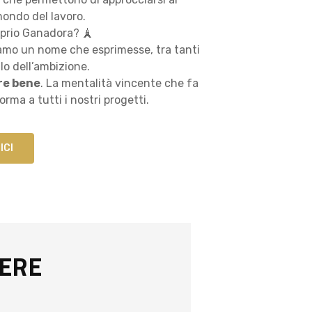
mondo del lavoro.
prio Ganadora? 🗼
mo un nome che esprimesse, tra tanti
llo dell’ambizione.
are bene
. La mentalità vincente che fa
rma a tutti i nostri progetti.
ICI
IERE